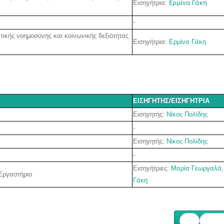
Εισηγήτρια:
Ερμίνα Γάκη
-
τικής νοημοσύνης και κοινωνικής δεξιότητας
Εισηγήτρια:
Ερμίνα Γάκη
ΕΙΣΗΓΗΤΗΣ/ΕΙΣΗΓΗΤΡΙΑ
Εισηγητής
:
Νίκος Πολίδης
-
Εισηγητής
:
Νίκος Πολίδης
-
Εισηγήτριες:
Μαρία Γεωργαλά
Εργαστήριο
Γάκη
Επόμ