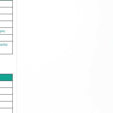
ρος
ασία