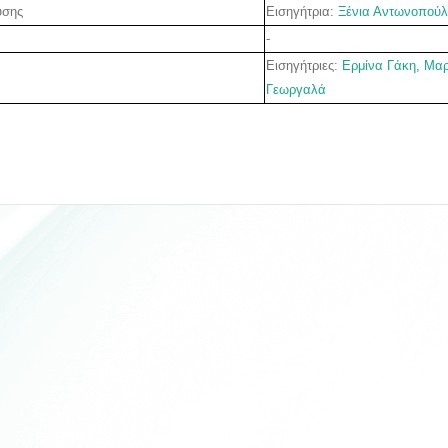
Εισηγήτρια:
Ξένια Αντωνοπού
υσης
-
Εισηγήτριες:
Ερμίνα Γάκη
,
Μαρ
Γεωργαλά