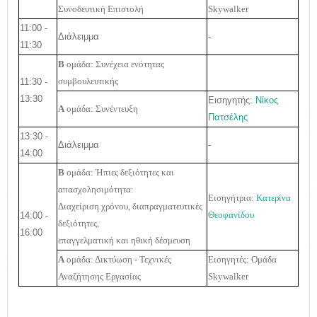
Συνοδευτική Επιστολή
Skywalker
11:00 -
Διάλειμμα
-
11:30
Β
ομάδα: Συνέχεια ενότητας
11:30 -
συμβουλευτικής
13:30
Εισηγητής:
Νίκος
Α
ομάδα: Συνέντευξη
Πατσέλης
13:30 -
Διάλειμμα
-
14:00
Β
ομάδα: Ήπιες δεξιότητες και
απασχολησιμότητα:
Εισηγήτρια:
Κατερίνα
Διαχείριση χρόνου, διαπραγματευτικές
14:00 -
Θεοφανίδου
δεξιότητες,
16:00
επαγγελματική και ηθική δέσμευση
Α
ομάδα:
Δικτύωση - Τεχνικές
Εισηγητές: Ομάδα
Αναζήτησης Εργασίας
Skywalker