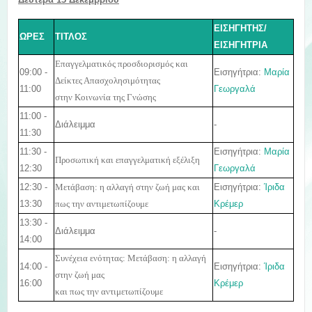
ΕΙΣΗΓΗΤΗΣ/
ΩΡΕΣ
ΤΙΤΛΟΣ
ΕΙΣΗΓΗΤΡΙΑ
Επαγγελματικός προσδιορισμός και
09:00 -
Εισηγήτρια:
Μαρία
Δείκτες Απασχολησιμότητας
11:00
Γεωργαλά
στην Κοινωνία της Γνώσης
11:00 -
Διάλειμμα
-
11:30
11:30 -
Εισηγήτρια:
Μαρία
Προσωπική και επαγγελματική εξέλιξη
12:30
Γεωργαλά
12:30 -
Εισηγήτρια:
Ίριδα
Μετάβαση: η αλλαγή στην ζωή μας και
13:30
Κρέμερ
πως την αντιμετωπίζουμε
13:30 -
Διάλειμμα
-
14:00
Συνέχεια ενότητας: Μετάβαση: η αλλαγή
14:00 -
Εισηγήτρια:
Ίριδα
στην ζωή μας
16:00
Κρέμερ
και πως την αντιμετωπίζουμε