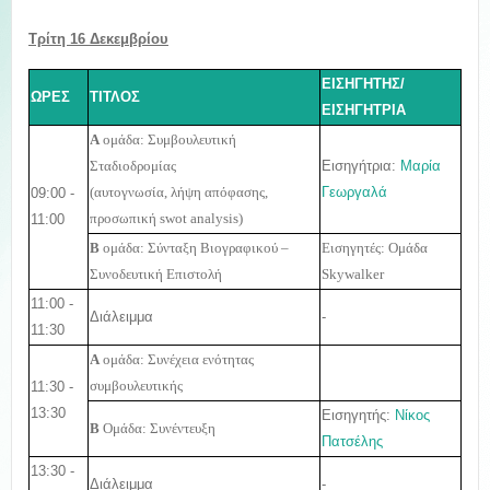
Τρίτη 16 Δεκεμβρίου
ΕΙΣΗΓΗΤΗΣ/
ΩΡΕΣ
ΤΙΤΛΟΣ
ΕΙΣΗΓΗΤΡΙΑ
Α
ομάδα: Συμβουλευτική
Εισηγήτρια:
Μαρία
Σταδιοδρομίας
Γεωργαλά
09:00 -
(αυτογνωσία, λήψη απόφασης,
11:00
προσωπική swot analysis)
Β
ομάδα: Σύνταξη Βιογραφικού –
Εισηγητές: Ομάδα
Συνοδευτική Επιστολή
Skywalker
11:00 -
Διάλειμμα
-
11:30
Α
ομάδα: Συνέχεια ενότητας
11:30 -
συμβουλευτικής
13:30
Εισηγητής:
Νίκος
Β
Ομάδα: Συνέντευξη
Πατσέλης
13:30 -
Διάλειμμα
-