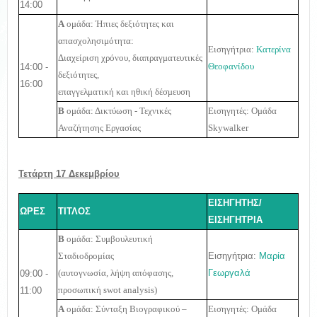
14:00
Α
ομάδα: Ήπιες δεξιότητες και
απασχολησιμότητα:
Εισηγήτρια:
Κατερίνα
Διαχείριση χρόνου, διαπραγματευτικές
14:00 -
Θεοφανίδου
δεξιότητες,
16:00
επαγγελματική και ηθική δέσμευση
Β
ομάδα: Δικτύωση - Τεχνικές
Εισηγητές: Ομάδα
Αναζήτησης Εργασίας
Skywalker
Τετάρτη 17 Δεκεμβρίου
ΕΙΣΗΓΗΤΗΣ/
ΩΡΕΣ
ΤΙΤΛΟΣ
ΕΙΣΗΓΗΤΡΙΑ
Β
ομάδα: Συμβουλευτική
Εισηγήτρια:
Μαρία
Σταδιοδρομίας
Γεωργαλά
09:00 -
(αυτογνωσία, λήψη απόφασης,
11:00
προσωπική swot analysis)
Α
ομάδα: Σύνταξη Βιογραφικού –
Εισηγητές: Ομάδα