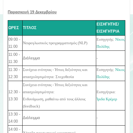
Παρασκευή 19 Δεκεμβρίου
ΕΙΣΗΓΗΤΗΣ/
ΩΡΕΣ
ΤΙΤΛΟΣ
ΕΙΣΗΓΗΤΡΙΑ
09:00 -
Εισηγητής:
Νίκος
Νευρογλωσικός προγραμματισμός (
NLP
)
11:00
Πολίδης
11:00 -
Διάλειμμα
-
11:30
11:30 -
Συνέχεια ενότητας - Ήπιες δεξιότητες και
Εισηγητής:
Νίκος
12:30
απασχολησιμότητα: Στοχοθεσία
Πολίδης
Συνέχεια ενότητας - Ήπιες δεξιότητες και
12:30 -
Εισηγήτρια:
απασχολησιμότητα:
13:30
Ίριδα Κρέμερ
Ενδυνάμωση, μαθαίνω από τους άλλους
(
feedback
)
13:30 -
Διάλειμμα
-
14:00
14:00 -