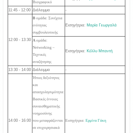
Βιογραφικό
11:45 - 12:00
Διάλειμμα
-
B
ομάδα: Συνέχεια
Εισηγήτρια:
Μαρία Γεωργαλά
ενότητας
συμβουλευτικής
12:00 - 13:30
A
ομάδα:
Networking
–
Εισηγήτρια:
Κέλλυ Μπαντή
Τεχνικές
αναζήτησης
13:30 - 14:00
Διάλειμμα
-
Ήπιες δεξιότητες
και
απασχολησιμότητα:
Βασικές έννοιες
συναισθηματικής
νοημοσύνης
14:00 - 16:00
που μεταφράζονται
Εισηγήτρια:
Ερμίνα Γάκη
σε επιχειρησιακά