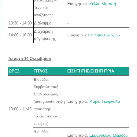
Networking
–
Εισηγήτρια:
Κέλλυ Μπαντή
Τεχνικές
αναζήτησης
13:30 - 14:00
Διάλειμμα
-
Διαχείριση
14:00 - 16:00
Εισηγήτρια:
Ελισάβετ Γεωργίου
σύγκρουσης
Τετάρτη 14 Οκτωβρίου
ΩΡΕΣ
ΤΙΤΛΟΣ
ΕΙΣΗΓΗΤΗΣ/ΕΙΣΗΓΗΤΡΙΑ
B
ομάδα:
Συμβουλευτική
Σταδιοδρομίας
Εισηγήτρια:
Μαρία Γεωργαλά
(αυτογνωσία, λήψη
10:00 - 11:45
απόφασης,
προσωπική swot
analysis)
A
ομάδα:
Εισηγήτρια:
Εμμανουέλα Μερίδου