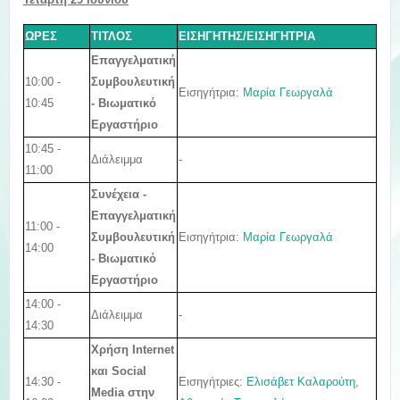
ΩΡΕΣ
ΤΙΤΛΟΣ
ΕΙΣΗΓΗΤΗΣ/ΕΙΣΗΓΗΤΡΙΑ
Επαγγελματική
10:00 -
Συμβουλευτική
Εισηγήτρια:
Μαρία Γεωργαλά
10:45
- Βιωματικό
Εργαστήριο
10:45 -
Διάλειμμα
-
11:00
Συνέχεια -
Επαγγελματική
11:00 -
Εισηγήτρια:
Μαρία Γεωργαλά
Συμβουλευτική
14:00
- Βιωματικό
Εργαστήριο
14:00 -
Διάλειμμα
-
14:30
Χρήση Internet
και Social
14:30 -
Εισηγήτριες:
Ελισάβετ Καλαρούτη
,
Media στην