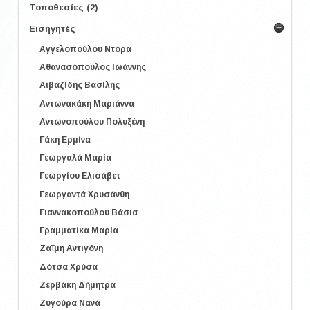
Τοποθεσίες (2)
Εισηγητές
Αγγελοπούλου Ντόρα
Αθανασόπουλος Ιωάννης
Αϊβαζίδης Βασίλης
Αντωνακάκη Μαριάννα
Αντωνοπούλου Πολυξένη
Γάκη Ερμίνα
Γεωργαλά Μαρία
Γεωργίου Ελισάβετ
Γεωργαντά Χρυσάνθη
Γιαννακοπούλου Βάσια
Γραμματίκα Μαρία
Ζαΐμη Αντιγόνη
Δότσα Χρύσα
Ζερβάκη Δήμητρα
Ζυγούρα Νανά