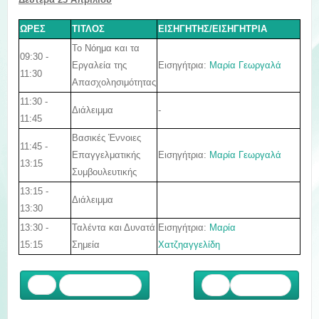
ΩΡΕΣ
ΤΙΤΛΟΣ
ΕΙΣΗΓΗΤΗΣ/ΕΙΣΗΓΗΤΡΙΑ
Το Νόημα και τα
09:30 -
Εισηγήτρια:
Μαρία Γεωργαλά
Εργαλεία της
11:30
Απασχολησιμότητας
11:30 -
Διάλειμμα
-
11:45
Βασικές Έννοιες
11:45 -
Εισηγήτρια:
Μαρία Γεωργαλά
Επαγγελματικής
13:15
Συμβουλευτικής
13:15 -
Διάλειμμα
13:30
13:30 -
Ταλέντα και Δυνατά
Εισηγήτρια:
Μαρία
15:15
Σημεία
Χατζηαγγελίδη
Προηγούμενο
Επόμενο