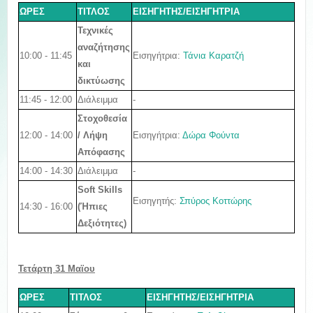
ΩΡΕΣ
ΤΙΤΛΟΣ
ΕΙΣΗΓΗΤΗΣ/ΕΙΣΗΓΗΤΡΙΑ
Τεχνικές
αναζήτησης
10:00 - 11:45
Εισηγήτρια:
Τάνια Καρατζή
και
δικτύωσης
11:45 - 12:00
Διάλειμμα
-
Στοχοθεσία
12:00 - 14:00
Εισηγήτρια:
Δώρα Φούντα
/ Λήψη
Απόφασης
14:00 - 14:30
Διάλειμμα
-
Soft Skills
Εισηγητής:
Σπύρος Κοττώρης
14:30 - 16:00
(Ήπιες
Δεξιότητες)
Τετάρτη 31
Μαϊου
ΩΡΕΣ
ΤΙΤΛΟΣ
ΕΙΣΗΓΗΤΗΣ/ΕΙΣΗΓΗΤΡΙΑ