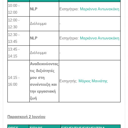
10:00 -
Εισηγήτρια:
Μαριάννα Αντωνακάκη
NLP
12:00
12:00 -
Διάλειμμα
-
12:30
12:30 -
NLP
Εισηγήτρια:
Μαριάννα Αντωνακάκη
13:45
13:45 -
Διάλειμμα
-
14:15
Αναδεικνύοντας
τις δεξιότητές
14:15 -
μου στη
Εισηγητής:
Μάριος Μανιάτης
16:00
συνέντευξη και
την εργασιακή
ζωή
Παρασκευή 2
Ιουνίου