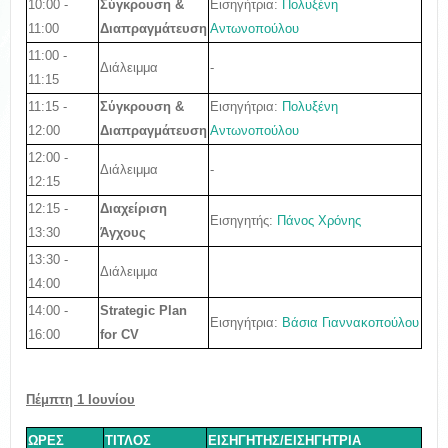
10:00 -
Σύγκρουση &
Εισηγήτρια:
Πολυξένη
11:00
Διαπραγμάτευση
Αντωνοπούλου
11:00 -
Διάλειμμα
-
11:15
11:15 -
Σύγκρουση &
Εισηγήτρια:
Πολυξένη
12:00
Διαπραγμάτευση
Αντωνοπούλου
12:00 -
Διάλειμμα
-
12:15
12:15 -
Διαχείριση
Εισηγητής:
Πάνος Χρόνης
13:30
Άγχους
13:30 -
Διάλειμμα
14:00
14:00 -
Strategic Plan
Εισηγήτρια:
Βάσια Γιαννακοπούλου
16:00
for CV
Πέμπτη 1 Ιουν
ίου
ΩΡΕΣ
ΤΙΤΛΟΣ
ΕΙΣΗΓΗΤΗΣ/ΕΙΣΗΓΗΤΡΙΑ