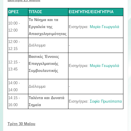
ΩΡΕΣ
ΤΙΤΛΟΣ
ΕΙΣΗΓΗΤΗΣ/ΕΙΣΗΓΗΤΡΙΑ
Το Νόημα και τα
10:00 -
Εισηγήτρια:
Μαρία Γεωργαλά
Εργαλεία της
12:00
Απασχολησιμότητας
12:00 -
Διάλειμμα
-
12:15
Βασικές Έννοιες
12:15 -
Επαγγελματικής
Εισηγήτρια:
Μαρία Γεωργαλά
13:45
Συμβουλευτικής
14:00 -
Διάλειμμα
-
14:00
14:15 -
Ταλέντα και Δυνατά
Εισηγήτρια:
Σοφία Πρωτόπαπα
16:00
Σημεία
Τρίτη 30
Μαϊου