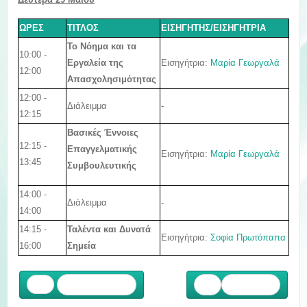
ΩΡΕΣ
ΤΙΤΛΟΣ
ΕΙΣΗΓΗΤΗΣ/ΕΙΣΗΓΗΤΡΙΑ
Το Νόημα και τα
10:00 -
Εισηγήτρια:
Μαρία Γεωργαλά
Εργαλεία της
12:00
Απασχολησιμότητας
12:00 -
Διάλειμμα
-
12:15
Βασικές Έννοιες
12:15 -
Επαγγελματικής
Εισηγήτρια:
Μαρία Γεωργαλά
13:45
Συμβουλευτικής
14:00 -
Διάλειμμα
-
14:00
14:15 -
Ταλέντα και Δυνατά
Εισηγήτρια:
Σοφία Πρωτόπαπα
16:00
Σημεία
Προηγούμενο
Επόμενο