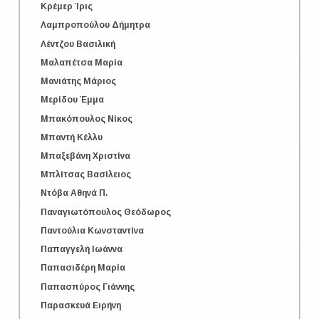
Κρέμερ Ίρις
Λαμπροπούλου Δήμητρα
Λέντζου Βασιλική
Μαλαπέτσα Μαρία
Μανιάτης Μάριος
Μερίδου Έμμα
Μπακόπουλος Νίκος
Μπαντή Κέλλυ
Μπαξεβάνη Χριστίνα
Μπλίτσας Βασίλειος
Ντόβα Αθηνά Π.
Παναγιωτόπουλος Θεόδωρος
Παντούλια Κωνσταντίνα
Παπαγγελή Ιωάννα
Παπασιδέρη Μαρία
Παπασπύρος Γιάννης
Παρασκευά Ειρήνη