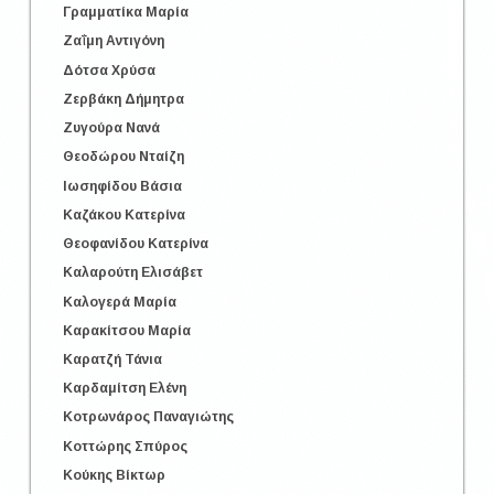
Γραμματίκα Μαρία
Ζαΐμη Αντιγόνη
Δότσα Χρύσα
Ζερβάκη Δήμητρα
Ζυγούρα Νανά
Θεοδώρου Νταίζη
Ιωσηφίδου Βάσια
Καζάκου Κατερίνα
Θεοφανίδου Κατερίνα
Καλαρούτη Ελισάβετ
Καλογερά Μαρία
Καρακίτσου Μαρία
Καρατζή Τάνια
Καρδαμίτση Ελένη
Κοτρωνάρος Παναγιώτης
Κοττώρης Σπύρος
Κούκης Βίκτωρ