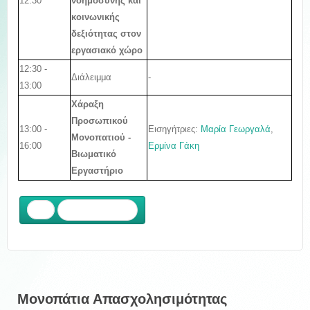
12:30
νοημοσύνης και
κοινωνικής
δεξιότητας στον
εργασιακό χώρο
12:30 -
Διάλειμμα
-
13:00
Χάραξη
Προσωπικού
13:00 -
Εισηγήτριες:
Μαρία Γεωργαλά
,
Μονοπατιο
ύ -
16:00
Ερμίνα Γάκη
Βιωματικό
Εργαστήριο
Προηγούμενο
Μονοπάτια Απασχολησιμότητας