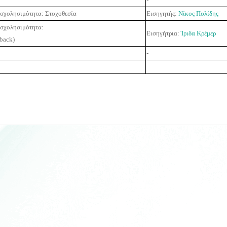
πασχολησιμότητα: Στοχοθεσία
Εισηγητής:
Νίκος Πολίδης
πασχολησιμότητα:
Εισηγήτρια:
Ίριδα Κρέμερ
dback
)
-