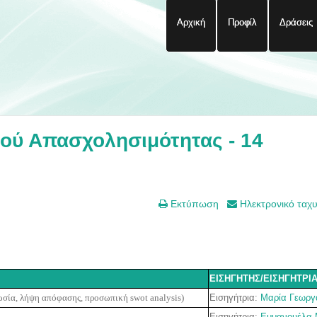
Αρχική
Προφίλ
Δράσεις
ού Απασχολησιμότητας - 14
Εκτύπωση
Ηλεκτρονικό ταχ
ΕΙΣΗΓΗΤΗΣ/ΕΙΣΗΓΗΤΡΙ
Εισηγήτρια:
Μαρία Γεωργ
σία, λήψη απόφασης, προσωπική swot analysis)
Εισηγήτρια:
Εμμανουέλα 