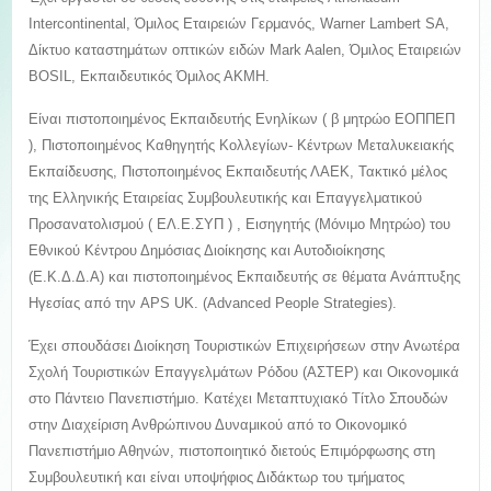
Intercontinental, Όμιλος Εταιρειών Γερμανός, Warner Lambert SA,
Δίκτυο καταστημάτων οπτικών ειδών Mark Aalen, Όμιλος Εταιρειών
BOSIL, Εκπαιδευτικός Όμιλος ΑΚΜΗ.
Είναι πιστοποιημένος Εκπαιδευτής Ενηλίκων ( β μητρώο ΕΟΠΠΕΠ
), Πιστοποιημένος Καθηγητής Κολλεγίων- Κέντρων Μεταλυκειακής
Εκπαίδευσης, Πιστοποιημένος Εκπαιδευτής ΛΑΕΚ, Τακτικό μέλος
της Ελληνικής Εταιρείας Συμβουλευτικής και Επαγγελματικού
Προσανατολισμού ( ΕΛ.Ε.ΣΥΠ ) , Εισηγητής (Μόνιμο Μητρώο) του
Εθνικού Κέντρου Δημόσιας Διοίκησης και Αυτοδιοίκησης
(Ε.Κ.Δ.Δ.Α) και πιστοποιημένος Εκπαιδευτής σε θέματα Ανάπτυξης
Ηγεσίας από την APS UK. (Advanced People Strategies).
Έχει σπουδάσει Διοίκηση Τουριστικών Επιχειρήσεων στην Ανωτέρα
Σχολή Τουριστικών Επαγγελμάτων Ρόδου (ΑΣΤΕΡ) και Οικονομικά
στο Πάντειο Πανεπιστήμιο. Κατέχει Μεταπτυχιακό Τίτλο Σπουδών
στην Διαχείριση Ανθρώπινου Δυναμικού από το Οικονομικό
Πανεπιστήμιο Αθηνών, πιστοποιητικό διετούς Επιμόρφωσης στη
Συμβουλευτική και είναι υποψήφιος Διδάκτωρ του τμήματος