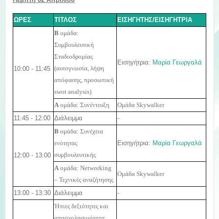
ΩΡΕΣ
ΤΙΤΛΟΣ
ΕΙΣΗΓΗΤΗΣ/ΕΙΣΗΓΗΤΡΙΑ
Β
ομάδα:
Συμβουλευτική
Σταδιοδρομίας
Εισηγήτρια:
Μαρία Γεωργαλά
10:00 - 11:45
(αυτογνωσία, λήψη
απόφασης, προσωπική
swot analysis)
Ομάδα Skywalker
Α
ομάδα: Συνέντευξη
11:45 - 12:00
Διάλειμμα
-
Β
ομάδα: Συνέχεια
Εισηγήτρια:
Μαρία Γεωργαλά
ενότητας
12:00 - 13:00
συμβουλευτικής
Α
ομάδα:
Networking
Ομάδα Skywalker
– Τεχνικές αναζήτησης
13:00 - 13:30
Διάλειμμα
-
Ήπιες δεξιότητες και
απασχολησιμότητα: