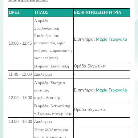
ΩΡΕΣ
ΤΙΤΛΟΣ
ΕΙΣΗΓΗΤΗΣ/ΕΙΣΗΓΗΤΡΙΑ
Α
ομάδα:
Συμβουλευτική
Σταδιοδρομίας
Εισηγήτρια:
Μαρία Γεωργαλά
10:00 - 11:45
(αυτογνωσία, λήψη
απόφασης, προσωπική
swot analysis)
Ομάδα Skywalker
Β
ομάδα: Συνέντευξη
11:45 - 12:00
Διάλειμμα
-
Α
ομάδα: Συνέχεια
Εισηγήτρια:
Μαρία Γεωργαλά
ενότητας
12:00 - 13:00
συμβουλευτικής
Β
ομάδα:
Networking
Ομάδα Skywalker
– Τεχνικές αναζήτησης
13:00 - 13:30
Διάλειμμα
-
Ήπιες δεξιότητες και
απασχολησιμότητα: