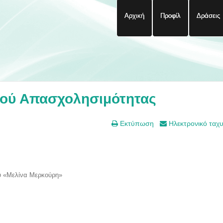
Αρχική
Προφίλ
Δράσεις
ιού Απασχολησιμότητας
Εκτύπωση
Ηλεκτρονικό ταχ
ύ «Μελίνα Μερκούρη»