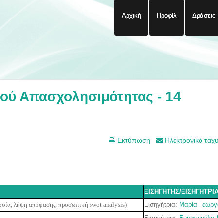
Αρχική
Προφίλ
Δράσεις
ού Απασχολησιμότητας - 14
Εκτύπωση
Ηλεκτρονικό ταχ
ΕΙΣΗΓΗΤΗΣ/ΕΙΣΗΓΗΤΡΙ
Εισηγήτρια:
Μαρία Γεωργ
σία, λήψη απόφασης, προσωπική swot analysis)
Εισηγήτρια:
Εμμανουέλα 