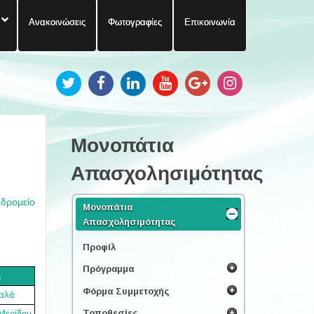
Ανακοινώσεις
Φωτογραφίες
Επικοινωνία
Μονοπάτια
Απασχολησιμότητας
υδρομείο
Μονοπάτια
Απασχολησιμότητας
Προφίλ
Πρόγραμμα
Α
Φόρμα Συμμετοχής
αλά
Τοποθεσίες
Μερίδου