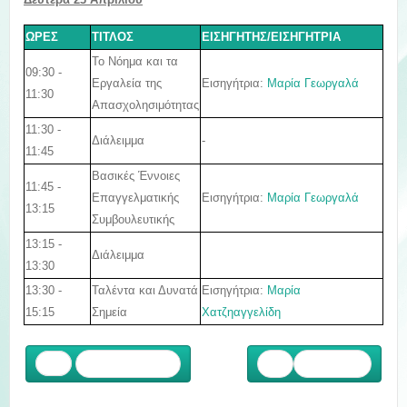
ΩΡΕΣ
ΤΙΤΛΟΣ
ΕΙΣΗΓΗΤΗΣ/ΕΙΣΗΓΗΤΡΙΑ
Το Νόημα και τα
09:30 -
Εισηγήτρια:
Μαρία Γεωργαλά
Εργαλεία της
11:30
Απασχολησιμότητας
11:30 -
Διάλειμμα
-
11:45
Βασικές Έννοιες
11:45 -
Εισηγήτρια:
Μαρία Γεωργαλά
Επαγγελματικής
13:15
Συμβουλευτικής
13:15 -
Διάλειμμα
13:30
13:30 -
Ταλέντα και Δυνατά
Εισηγήτρια:
Μαρία
15:15
Σημεία
Χατζηαγγελίδη
Προηγούμενο
Επόμενο