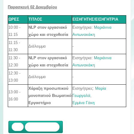
Παρασκευή 02
Δεκεμβρίου
ΩΡΕΣ
ΤΙΤΛΟΣ
ΕΙΣΗΓΗΤΗΣ/ΕΙΣΗΓΗΤΡΙΑ
10:00 -
Εισηγήτρια:
Μαριάννα
NLP στον εργασιακό
11:15
Αντωνακάκη
χώρο και στοχοθεσία
11:15 -
Διάλειμμα
-
11:30
11:30 -
Εισηγήτρια:
Μαριάννα
NLP στον εργασιακό
12:30
Αντωνακάκη
χώρο και στοχοθεσία
12:30 -
Διάλειμμα
-
13:00
Εισηγήτριες:
Μαρία
Χάραξη προσωπικού
13:00 -
Γεωργαλά
,
μονοπατιο
ύ
Βιωματικό
16:00
Ερμίνα Γάκη
Εργαστήριο
Προηγούμενο