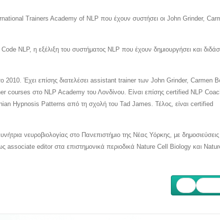
rnational Trainers Academy of NLP που έχουν συστήσει οι John Grinder, Car
ew Code NLP, η εξέλιξη του συστήματος NLP που έχουν δημιουργήσει και διδά
ο 2010. Έχει επίσης διατελέσει assistant trainer των John Grinder, Carmen B
tioner courses στο NLP Academy του Λονδίνου. Είναι επίσης certified NLP Coac
sonian Hypnosis Patterns από τη σχολή του Tad James. Τέλος, είναι certified
ευνήτρια νευροβιολογίας στο Πανεπιστήμιο της Νέας Υόρκης, με δημοσιεύσεις
ς associate editor στα επιστημονικά περιοδικά Nature Cell Biology και Natur
Επόμ