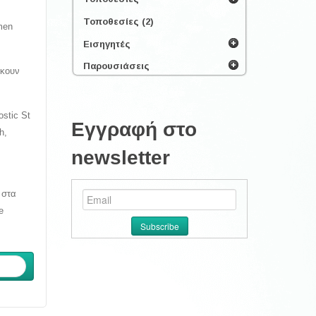
Τοποθεσίες (2)
men
Εισηγητές
Παρουσιάσεις
σκουν
ostic St
Εγγραφή στο
h,
newsletter
 στα
e
ενο