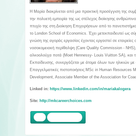
Η Μαρία διακρίνεται από μια πρακτική προσέγγιση της συμβ
την πολυετή εμπειρία της ως στέλεχος διοίκησης ανθρώπιν
πτυχίο της στη Διοίκηση Επιχειρήσεων από το πανεπιστήμιο
το London School of Economics. Έχει μετεκπαιδευτεί ως σύμβ
γνώση της αγοράς εργασίας έχοντας εργαστεί σε εταιρείες 
νοσοκομειακή περίθαλψη (Care Quality Commission - NHS), 
αλκοολούχα ποτά (Moet Hennessy- Louis Vuitton SA), και
Εκπαίδευσης, συνεργάζεται με άτομα όλων των ηλικιών με
Επαγγελματικές πιστοποιήσεις:MSc in Human Resources Man
Development, Associate Member of the Association for Coach
Linked in:
https://www.linkedin.com/in/mariakalogera
Site:
http://mkcareerchoices.com
Προηγούμενο