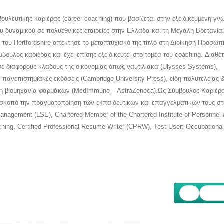
ουλευτικής καριέρας (career coaching) που βασίζεται στην εξειδικευμένη γν
ου δυναμικού σε πολυεθνικές εταιρείες στην Ελλάδα και τη Μεγάλη Βρετανία
 του Hertfordshire απέκτησε το μεταπτυχιακό της τίτλο στη Διοίκηση Προσω
ουλος καριέρας και έχει επίσης εξειδικευτεί στο τομέα του coaching. Διαθέτ
σε διαφόρους κλάδους της οικονομίας όπως ναυτιλιακά (Ulysses Systems),
πανεπιστημιακές εκδόσεις (Cambridge University Press), είδη πολυτελείας 
 τη βιομηχανία φαρμάκων (MedImmune – AstraZeneca).Ως Σύμβουλος Καριέρα
 σκοπό την πραγματοποίηση των εκπαιδευτικών και επαγγελματικών τους σ
agement (LSE), Chartered Member of the Chartered Institute of Personnel
ing, Certified Professional Resume Writer (CPRW), Test User: Occupational A
Επόμ