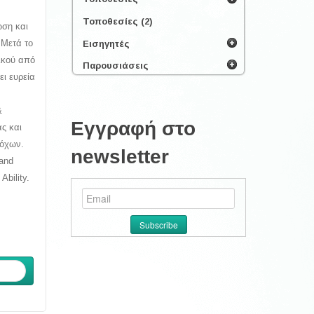
Τοποθεσίες (2)
ώση και
.Μετά το
Εισηγητές
πικού από
Παρουσιάσεις
ει ευρεία
&
Εγγραφή στο
ς και
τόχων.
newsletter
 and
bility.
ενο