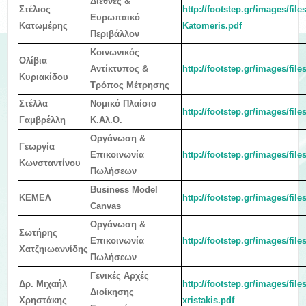
Διεθνές &
Στέλιος
http://footstep.gr/images/fil
Ευρωπαικό
Κατωμέρης
Katomeris.pdf
Περιβάλλον
Κοινωνικός
Ολίβια
Αντίκτυπος &
http://footstep.gr/images/fil
Κυριακίδου
Τρόπος Μέτρησης
Στέλλα
Νομικό Πλαίσιο
http://footstep.gr/images/fil
Γαμβρέλλη
Κ.Αλ.Ο.
Οργάνωση &
Γεωργία
Επικοινωνία
http://footstep.gr/images/fi
Κωνσταντίνου
Πωλήσεων
Business Model
ΚΕΜΕΛ
http://footstep.gr/images/f
Canvas
Οργάνωση &
Σωτήρης
Επικοινωνία
http://footstep.gr/images/fil
Χατζηιωαννίδης
Πωλήσεων
Γενικές Αρχές
Δρ. Μιχαήλ
http://footstep.gr/images/file
Διοίκησης
Χρηστάκης
xristakis.pdf