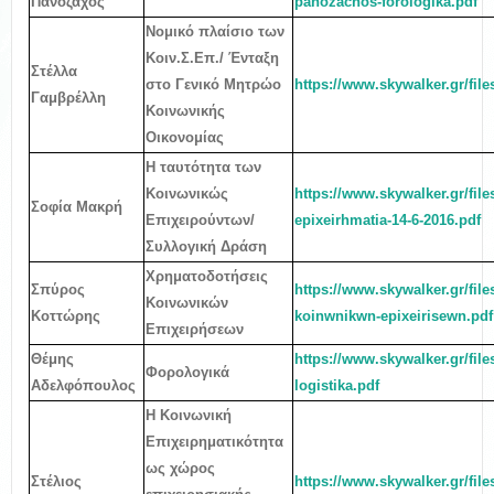
Πανοζάχος
panozachos-forologika.pdf
Νομικό πλαίσιο των
Κοιν.Σ.Επ./ Ένταξη
Στέλλα
στο Γενικό Μητρώο
https://www.skywalker.gr/fil
Γαμβρέλλη
Κοινωνικής
Οικονομίας
Η ταυτότητα των
Κοινωνικώς
https://www.skywalker.gr/file
Σοφία Μακρή
Επιχειρούντων/
epixeirhmatia-14-6-2016.pdf
Συλλογική Δράση
Χρηματοδοτήσεις
Σπύρος
https://www.skywalker.gr/fil
Κοινωνικών
Κοττώρης
koinwnikwn-epixeirisewn.pdf
Επιχειρήσεων
Θέμης
https://www.skywalker.gr/fil
Φορολογικά
Αδελφόπουλος
logistika.pdf
Η Κοινωνική
Επιχειρηματικότητα
ως χώρος
Στέλιος
https://www.skywalker.gr/fil