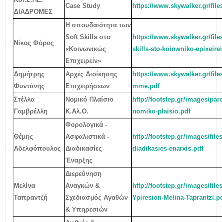
Case Study
https://www.skywalker.gr/fi
ΔΙΑΔΡΟΜΕΣ
Η σπουδαιότητα των
Soft Skills στο
https://www.skywalker.gr/file
Νίκος Φόρος
«Κοινωνικώς
skills-sto-koinwniko-epixeire
Επιχειρείν»
Δημήτρης
Αρχές Διοίκησης
https://www.skywalker.gr/file
Φυντάνης
Επιχειρήσεων
mme.pdf
Στέλλα
Νομικό Πλαίσιο
http://footstep.gr/images/par
Γαμβρέλλη
Κ.Αλ.Ο.
nomiko-plaisio.pdf
Φορολογικά -
Θέμης
Ασφαλιστικά -
http://footstep.gr/images/files
Αδελφόπουλος
Διαδικασίες
diadikasies-enarxis.pdf
Έναρξης
Διερεύνηση
Μελίνα
Αναγκών &
http://footstep.gr/images/fi
Ταπραντζή
Σχεδιασμός Αγαθών
Ypiresion-Melina-Taprantzi.p
& Υπηρεσιών