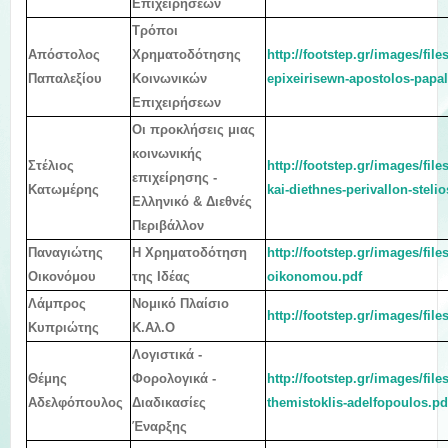
Επιχειρήσεων
Τρόποι
Απόστολος
Χρηματοδότησης
http://footstep.gr/images/fil
Παπαλεξίου
Κοινωνικών
epixeirisewn-apostolos-papa
Επιχειρήσεων
Οι προκλήσεις μιας
κοινωνικής
Στέλιος
http://footstep.gr/images/file
επιχείρησης -
Κατωμέρης
kai-diethnes-perivallon-steli
Ελληνικό & Διεθνές
Περιβάλλον
Παναγιώτης
Η Χρηματοδότηση
http://footstep.gr/images/file
Οικονόμου
της Ιδέας
oikonomou.pdf
Λάμπρος
Νομικό
Πλ
αίσιο
http://footstep.gr/images/fil
Κυπριώτης
Κ.Αλ.Ο
Λογιστικά -
Θέμης
Φορολογικά -
http://footstep.gr/images/file
Αδελφόπουλος
Διαδικασίες
themistoklis-adelfopoulos.pd
Έναρξης