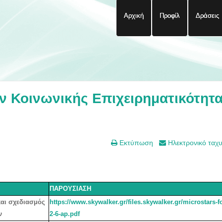
Αρχική
Προφίλ
Δράσεις
 Κοινωνικής Επιχειρηματικότητα
Εκτύπωση
Ηλεκτρονικό ταχ
ΠΑΡΟΥΣΙΑΣΗ
αι σχεδιασμός
https://www.skywalker.gr/files.skywalker.gr/microstars-f
ν
2-6-ap.pdf