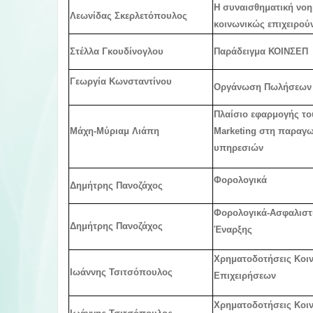
Η συναισθηματική νο
Λεωνίδας Σκερλετόπουλος
κοινωνικώς επιχειρού
Στέλλα Γκουδίνογλου
Παράδειγμα ΚΟΙΝΣΕΠ
Γεωργία Κωνσταντίνου
Οργάνωση Πωλήσεων
Πλαίσιο εφαρμογής τ
Μάχη-Μύριαμ Λιάπη
Marketing στη παραγ
υπηρεσιών
Φορολογικά
Δημήτρης Πανοζάχος
Φορολογικά-Ασφαλιστι
Δημήτρης Πανοζάχος
Έναρξης
Χρηματοδοτήσεις Κοι
Ιωάννης Τσιτσόπουλος
Επιχειρήσεων
Χρηματοδοτήσεις Κοι