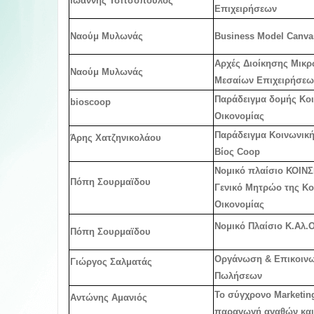
Ιωάννης Τσιτσόπουλος
Επιχειρήσεων
Ναούμ Μυλωνάς
Business Model Canva
Αρχές Διοίκησης Μικρ
Ναούμ Μυλωνάς
Μεσαίων Επιχειρήσεω
Παράδειγμα δομής Κο
bioscoop
Οικονομίας
Παράδειγμα Κοινωνική
Άρης Χατζηνικολάου
Βίος Coop
Νομικό πλαίσιο ΚΟΙΝ
Πόπη Σουρμαϊδου
Γενικό Μητρώο της Κο
Οικονομίας
Νομικό Πλαίσιο Κ.Αλ.Ο
Πόπη Σουρμαϊδου
Οργάνωση & Επικοινω
Γιώργος Σαλματάς
Πωλήσεων
Το σύγχρονο Marketin
Αντώνης Αμανιός
παραγωγή αγαθών κα