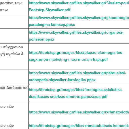
ημοσύνη των
https://www.skywalker.gr/files.skywalker.gr/Skerletopou
ντων
Footstep-Skywalker.pdf
https://www.skywalker.gr/files.skywalker.gr/gkoudinoglo
paradeigma-koinsep.ppsx
https://www.skywalker.gr/files.skywalker.gr/organosi-
poliseon.ppsx
ου σύγχρονου
https://footstep.gr/images/files/plaisio-efarmogis-tou-
ωγή αγαθών &
sugxronou-marketing-maxi-muriam-liapi.pdf
https://www.skywalker.gr/files.skywalker.gr/parousiasi-
monopatia-skywalker-forologika.ppsx
κά-Διαδικασίες
https://footstep.gr/images/files/forologika-asfalistika-
diadikasies-enarksis-dimitris-panozaxos.pdf
νωνικών
https://www.skywalker.gr/files.skywalker.gr/xrhmatodot
νωνικών
https://footstep.gr/images/files/xrimatodotiseis-koinoni