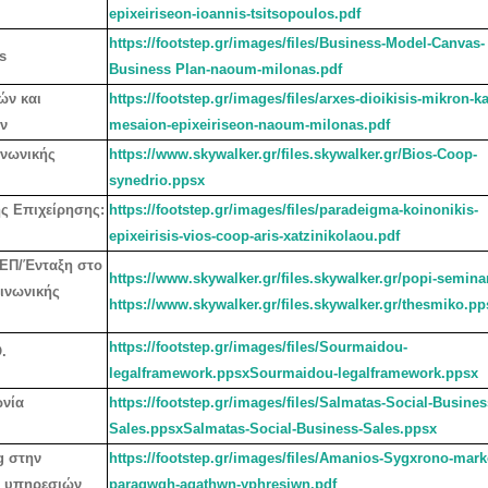
epixeiriseon-ioannis-tsitsopoulos.pdf
https://footstep.gr/images/files/Business-Model-Canvas-
s
Business Plan-naoum-milonas.pdf
ών και
https://footstep.gr/images/files/arxes-dioikisis-mikron-ka
ν
mesaion-epixeiriseon-naoum-milonas.pdf
ινωνικής
https://www.skywalker.gr/files.skywalker.gr/Bios-Coop-
synedrio.ppsx
ς Επιχείρησης:
https://footstep.gr/images/files/paradeigma-koinonikis-
epixeirisis-vios-coop-aris-xatzinikolaou.pdf
ΣΕΠ/Ένταξη στο
https://www.skywalker.gr/files.skywalker.gr/popi-semina
ινωνικής
https://www.skywalker.gr/files.skywalker.gr/thesmiko.pp
https://footstep.gr/images/files/Sourmaidou-
.
legalframework.ppsxSourmaidou-legalframework.ppsx
νία
https://footstep.gr/images/files/Salmatas-Social-Busines
Sales.ppsxSalmatas-Social-Business-Sales.ppsx
g στην
https://footstep.gr/images/files/Amanios-Sygxrono-mark
ι υπηρεσιών
paragwgh-agathwn-yphresiwn.pdf