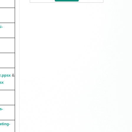
i-
r.ppsx
&
sx
s-
eting-