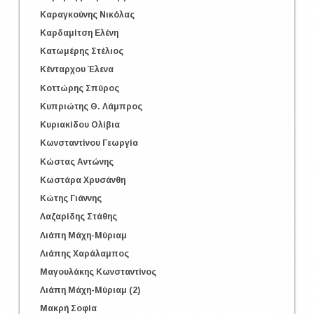
Καραγκούνης Νικόλας
Καρδαμίτση Ελένη
Κατωμέρης Στέλιος
Κένταρχου Έλενα
Κοττώρης Σπύρος
Κυπριώτης Θ. Λάμπρος
Κυριακίδου Ολίβια
Κωνσταντίνου Γεωργία
Κώστας Αντώνης
Κωστάρα Χρυσάνθη
Κώτης Γιάννης
Λαζαρίδης Στάθης
Λιάπη Mάχη-Μύριαμ
Λιάπης Χαράλαμπος
Μαγουλάκης Κωνσταντίνος
Λιάπη Mάχη-Μύριαμ (2)
Μακρή Σοφία