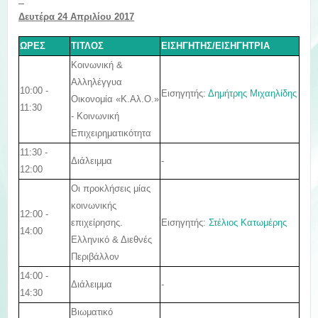
Δευτέρα 24 Απριλίου 2017
ΩΡΕΣ
ΤΙΤΛΟΣ
ΕΙΣΗΓΗΤΗΣ/ΕΙΣΗΓΗΤΡΙΑ
Κοινωνική &
Αλληλέγγυα
10:00 -
Εισηγητής:
Δημήτρης Μιχαηλίδης
Οικονομία «Κ.Αλ.Ο.»
11:30
- Κοινωνική
Επιχειρηματικότητα
11:30 -
Διάλειμμα
-
12:00
Οι προκλήσεις μίας
κοινωνικής
12:00 -
Εισηγητής:
Στέλιος Κατωμέρης
επιχείρησης.
14:00
Ελληνικό & Διεθνές
Περιβάλλον
14:00 -
Διάλειμμα
-
14:30
Βιωματικό