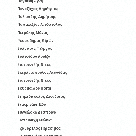
Παγούνη Αγνή
Πανοζάχος Δημήτριος
Παξιμάδης Δημήτρης
Παπαλεξίου Απόστολος
Πετράκης Μάνος
Ρουσοδήμος Κίμων
Σαλματάς Γιώργος
Σαλτσίδου Λουίζα
Σαπουντζής Νίκος
Σκερλετόπουλος Λεωνίδας
Σαπουντζής Νίκος
Σουρμαΐδου Πόπη
Σπηλιόπουλος Διονύσιος
Σταυρινάκη Εύα
Συγγελάκη Δέσποινα
Ταπραντζή Μελίνα
Τζαμαρέλος Γεράσιμος