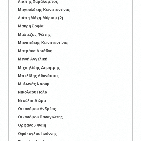
Λιάπης Χαράλαμπος
Μαγουλάκης Κωνσταντίνος
Λιάπη Mάχη-Μύριαμ (2)
Μακρή Σοφία
Μαλτέζος Φώτης
Μανασάκης Κωνσταντίνος
Ματράκα Αριάδνη
Μεννή Αγγελική
Μιχαηλίδης Δημήτρης
Μπελίδης Αθανάσιος
Μυλωνάς Ναούμ
Νικολάου Πόλα
Ντούλια Δώρα
Οικονόμου Ανδρέας
Οικονόμου Παναγιώτης
Ορφανού Φαίη
Οφάκογλου Ιωάννης