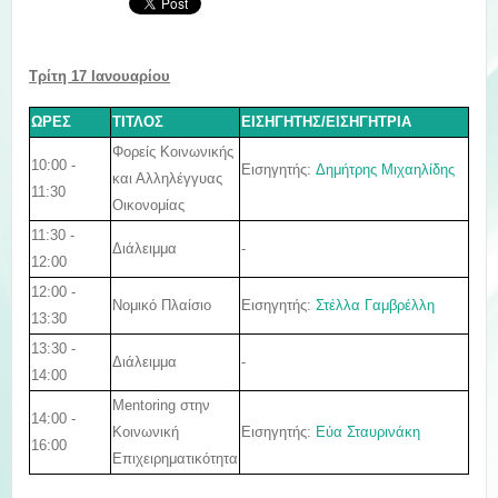
Τρίτη 17 Ιανουαρ
ίου
ΩΡΕΣ
ΤΙΤΛΟΣ
ΕΙΣΗΓΗΤΗΣ/ΕΙΣΗΓΗΤΡΙΑ
Φορείς Κοινωνικής
10:00 -
Εισηγητής:
Δημήτρης Μιχαηλίδης
και Αλληλέγγυας
11:30
Οικονομίας
11:30 -
Διάλειμμα
-
12:00
12:00 -
Εισηγητής:
Στέλλα Γαμβρέλλη
Νομικό Πλαίσιο
13:30
13:30 -
Διάλειμμα
-
14:00
Mentoring στην
14:00 -
Εισηγητής:
Εύα Σταυρινάκη
Κοινωνική
16:00
Επιχειρηματικότητα