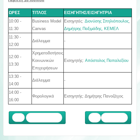
ΩΡΕΣ
ΤΙΤΛΟΣ
ΕΙΣΗΓΗΤΗΣ/ΕΙΣΗΓΗΤΡΙΑ
10:00 -
Εισηγητές:
Διονύσης Σπηλιόπουλος
,
Business Model
11:30
Δημήτρης Παξιμάδης,
ΚΕΜΕΛ
Canvas
11:30 -
Διάλειμμα
-
12:00
Χρηματοδοτήσεις
12:00 -
Εισηγητής:
Απόστολος Παπαλεξίου
Κοινωνικών
13:30
Επιχειρήσεων
13:30 -
Διάλειμμα
-
14:00
14:00 -
Εισηγητής: Δημήτρης Πανοζάχος
Φορολογικά
16:00
Προηγούμενο
Επόμενο