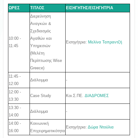
ΩΡΕΣ
ΤΙΤΛΟΣ
ΕΙΣΗΓΗΤΗΣ/ΕΙΣΗΓΗΤΡΙΑ
Διερεύνηση
Αναγκών &
Σχεδιασμός
10:00 -
Αγαθών και
Εισηγήτρια:
Μελίνα Ταπραντζή
11:45
Υπηρεσιών
(Μελέτη
Περίπτωσης Wise
Greece)
11:45 -
Διάλειμμα
-
12:00
12:00 -
Κοι.Σ.ΠΕ.
ΔΙΑΔΡΟΜΕΣ
Case Study
13:30
13:30 -
Διάλειμμα
-
14:00
14:00 -
Κ
οινωνική
Εισηγήτρια:
Δώρα Ντούλια
16:00
Επιχειρηματικότητα