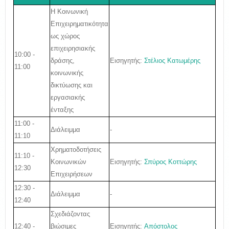
Η Κοινωνική
Επιχειρηματικότητα
ως χώρος
επιχειρησιακής
10:00 -
Εισηγητής:
Στέλιος Κατωμέρης
δράσης,
11:00
κοινωνικής
δικτύωσης και
εργασιακής
ένταξης
11:00 -
Διάλειμμα
-
11:10
Χρηματοδοτήσεις
11:10 -
Εισηγητής:
Σπύρος Κοττώρης
Κοινωνικών
12:30
Επιχειρήσεων
12:30 -
Διάλειμμα
-
12:40
Σχεδιάζοντας
12:40 -
Εισηγητής:
Απόστολος
βιώσιμες