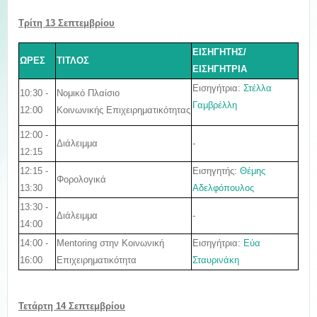
Τρίτη 13
Σεπτεμβρίου
ΕΙΣΗΓΗΤΗΣ/
ΩΡΕΣ
ΤΙΤΛΟΣ
ΕΙΣΗΓΗΤΡΙΑ
Εισηγήτρια:
Στέλλα
10:30 -
Νομικό Πλαίσιο
Γαμβρέλλη
12:00
Κοινωνικής
Επιχειρηματικότητας
12:00 -
Διάλειμμα
-
12:15
12:15 -
Εισηγητής:
Θέμης
Φορολογικά
13:30
Αδελφόπουλος
13:30 -
Διάλειμμα
-
14:00
14:00 -
Εισηγήτρια:
Εύα
Mentoring στην Κοινωνική
16:00
Σταυρινάκη
Επιχειρηματικότητα
Τετάρτη 14
Σεπτεμβρίου