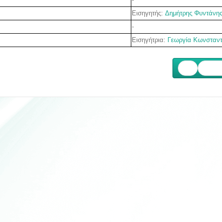
Εισηγητής
:
Δημήτρης Φυντάνη
-
Ε
ισηγήτρια:
Γεωργία Κωνσταντ
Επόμ