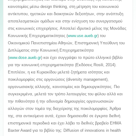
καινοτομίας μέσω design thinking, στη μέτρηση του κοινωνικού
αντίκτυπου, ηγετικών και διοικητικών δεξιοτήτων, στην ανάπτυξη
αποτελεσματικών ομάδων και στην ενίσχυση του συνεργατισμού
στις κοινωνικές επιχειρήσεις. Αποτελεί ιδρυτικό μέλος της Μονάδας
Κοινωνικής Επιχειρηματικότητας (
www.use.aueb.gr
) του
Οικονομικού Πανεπιστημίου Αθηνών, Επιστημονική Υπεύθυνη του
Διπλώματος στην Κοινωνική Επιχειρηματικότητα
(
www.dose.aueb.gr
) και έχει συγγράψει το πρώτο ελληνικό βιβλίο
για την κοινωνική επιχειρηματικότητα (Εκδόσεις Rosili, 2014).
Επιπλέον, η κα Κυριακίδου μελετά ζητήματα ισότητας και
ποικιλομορφίας στις οργανώσεις (diversity management),
οργανωσιακής αλλαγής, καινοτομίας και δημιουργικότητας. Πιο
συγκεκριμένα, μελετά τον τρόπο λειτουργίας του φύλου αλλά και
την πιθανότητα ή την αδυναμία δημιουργίας οργανωσιακών
αλλαγών στον τομέα της διαχείρισης της ποικιλομορφίας. Άρθρα
της, στα αντικείμενα αυτά, έχουν δημοσιευθεί σε έγκριτα διεθνή
επιστημονικά περιοδικά και έχει λάβει το διεθνές βραβείο EHMA
Baxter Award για το βιβλίο της: Diffusion of innovations in health