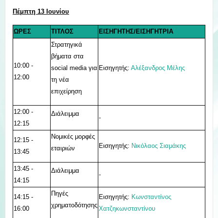
Πέμπτη 13 Ιουνίου
ΩΡΕΣ
ΤΙΤΛΟΣ
ΕΙΣΗΓΗΤΗΣ/ΕΙΣΗΓΗΤΡΙΑ
Στρατηγικά
βήματα στα
10:00 -
Εισηγητής:
Αλέξανδρος Μέλης
social media για
12:00
τη νέα
επιχείρηση
12:00 -
Διάλειμμα
-
12:15
Νομικές μορφές
12:15 -
Εισηγητής:
Νικόλαος Σιαμάκης
εταιριών
13:45
13:45 -
Διάλειμμα
-
14:15
Πηγές
14:15 -
Εισηγητής
:
Κωνσταντίνος
χρηματοδότησης
16:00
Χατζηκωνσταντίνου