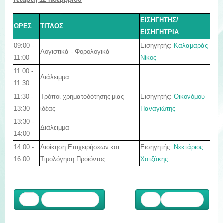
ΕΙΣΗΓΗΤΗΣ/
ΩΡΕΣ
ΤΙΤΛΟΣ
ΕΙΣΗΓΗΤΡΙΑ
09:00 -
Εισηγητής:
Καλαμαράς
Λογιστικά - Φορολογικά
11:00
Νίκος
11:00 -
Διάλειμμα
11:30
11:30 -
Τρόποι χρηματοδότησης μιας
Εισηγητής:
Οικονόμου
13:30
ιδέας
Παναγιώτης
13:30 -
Διάλειμμα
14:00
14:00 -
Διοίκηση Επιχειρήσεων και
Εισηγητής:
Νεκτάριος
16:00
Τιμολόγηση Προϊόντος
Χατζάκης
Προηγούμενο
Επόμενο