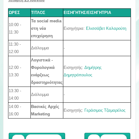
ΩΡΕΣ
ΤΙΤΛΟΣ
ΕΙΣΗΓΗΤΗΣ/ΕΙΣΗΓΗΤΡΙΑ
Τα social media
10:00 -
Εισηγήτρια:
Ελισσάβετ Καλαρούτη
στη νέα
11:30
επιχείρηση
11:30 -
Διάλειμμα
-
12:00
Λογιστικά -
12:00 -
Εισηγητής:
Δημήτρης
Φορολογικά
13:30
Δημητρόπουλος
ενάρξεως
δραστηριότητας
13:30 -
Διάλειμμα
-
14:00
14:00 -
Βασικές Αρχές
Εισηγητής:
Γεράσιμος Τζαμαρέλος
16:00
Marketing