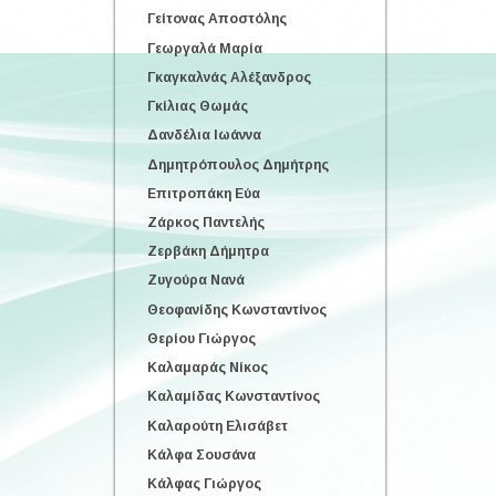
Γείτονας Αποστόλης
Γεωργαλά Μαρία
Γκαγκαλνάς Αλέξανδρος
Γκίλιας Θωμάς
Δανδέλια Ιωάννα
Δημητρόπουλος Δημήτρης
Επιτροπάκη Εύα
Ζάρκος Παντελής
Ζερβάκη Δήμητρα
Ζυγούρα Νανά
Θεοφανίδης Κωνσταντίνος
Θερίου Γιώργος
Καλαμαράς Νίκος
Καλαμίδας Κωνσταντίνος
Καλαρούτη Ελισάβετ
Κάλφα Σουσάνα
Κάλφας Γιώργος