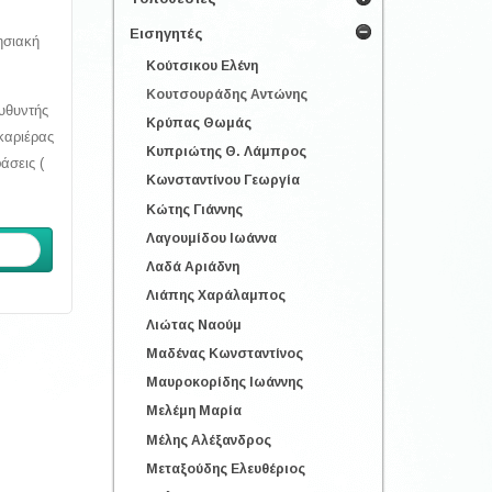
Εισηγητές
ησιακή
Κούτσικου Ελένη
Κουτσουράδης Αντώνης
υθυντής
Κρύπας Θωμάς
καριέρας
Κυπριώτης Θ. Λάμπρος
άσεις (
Κωνσταντίνου Γεωργία
Κώτης Γιάννης
Λαγουμίδου Ιωάννα
ενο
Λαδά Αριάδνη
Λιάπης Χαράλαμπος
Λιώτας Ναούμ
Μαδένας Κωνσταντίνος
Μαυροκορίδης Ιωάννης
Μελέμη Μαρία
Μέλης Αλέξανδρος
Μεταξούδης Ελευθέριος