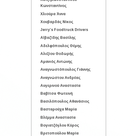
Κωνσταντίνος
Χλιούρα Άννα
Χουβαρδάς Νίκος
Jerry’s Foodtruck Drivers
Αϊβαζίδης Βασίλης
Αδελφόπουλος Θέμης
Αλεξίου Θοδωρής
Αμανιός Αντώνης
Αναγνωστόπουλος Γιάννης
Αναγνώστου Ανδρέας
Αυγερινού Αναστασία
Βαβίτσα Φωτεινή
Βασιλόπουλος Αθανάσιος
Βασταρούχα Μαρία
Βλέμμα Αναστασία
Βογιατζόγλου Κύρος
Βρετοπούλου Μαρία