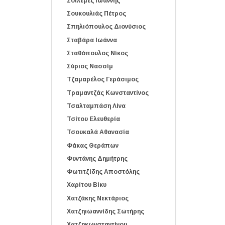
Σοϊλεμές Ιωάννης
Σουκουλιάς Πέτρος
Σπηλιόπουλος Διονύσιος
Σταβάρα Ιωάννα
Σταθόπουλος Νίκος
Σύριος Νασσίμ
Τζαμαρέλος Γεράσιμος
Τραμαντζάς Κωνσταντίνος
Τσαλταμπάση Λίνα
Τσίτου Ελευθερία
Τσουκαλά Αθανασία
Φάκας Θεράπων
Φυντάνης Δημήτρης
Φωτιτζίδης Αποστόλης
Χαρίτου Βίκυ
Χατζάκης Νεκτάριος
Χατζηιωαννίδης Σωτήρης
Χατζηκωνσταντίνου