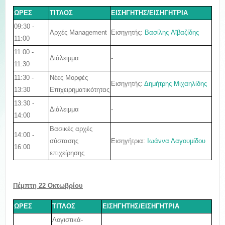
ΩΡΕΣ
ΤΙΤΛΟΣ
ΕΙΣΗΓΗΤΗΣ/ΕΙΣΗΓΗΤΡΙΑ
09:30 -
Εισηγητής:
Βασίλης Aϊβαζίδης
Αρχές Management
11:00
11:00 -
Διάλειμμα
-
11:30
11:30 -
Νέες Μορφές
Εισηγητής:
Δημήτρης Μιχαηλίδης
13:30
Επιχειρηματικότητας
13:30 -
Διάλειμμα
-
14:00
Βασικές αρχές
14:00 -
Εισηγήτρια:
Ιωάννα Λαγουμίδου
σύστασης
16:00
επιχείρησης
Πέμπτη 22 Οκτωβρίου
ΩΡΕΣ
ΤΙΤΛΟΣ
ΕΙΣΗΓΗΤΗΣ/ΕΙΣΗΓΗΤΡΙΑ
Λογιστικά-