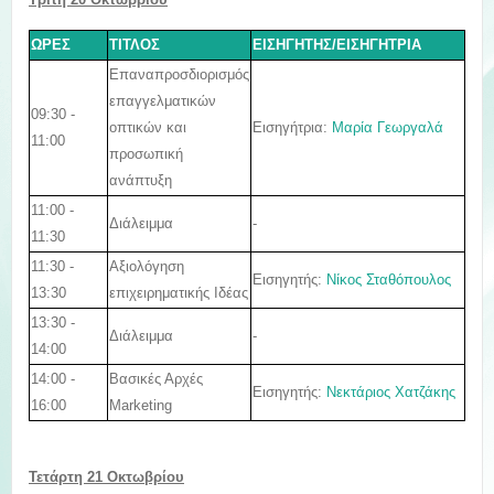
ΩΡΕΣ
ΤΙΤΛΟΣ
ΕΙΣΗΓΗΤΗΣ/ΕΙΣΗΓΗΤΡΙΑ
Επαναπροσδιορισμός
επαγγελματικών
09:30 -
Εισηγήτρια:
Μαρία Γεωργαλά
οπτικών και
11:00
προσωπική
ανάπτυξη
11:00 -
Διάλειμμα
-
11:30
11:30 -
Αξιολόγηση
Εισηγητής:
Νίκος Σταθόπουλος
13:30
επιχειρηματικής Ιδέας
13:30 -
Διάλειμμα
-
14:00
14:00 -
Βασικές Αρχές
Εισηγητής:
Νεκτάριος Χατζάκης
16:00
Marketing
Τετάρτη 21 Οκτωβρίου