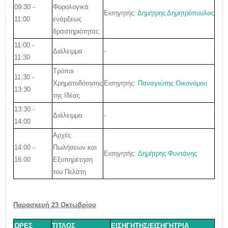
09:30 -
Φορολογικά
Εισηγητής:
Δημήτρης Δημητρόπουλος
11:00
ενάρξεως
δραστηριότητας
11:00 -
Διάλειμμα
-
11:30
Τρόποι
11:30 -
Εισηγητής:
Παναγιώτης Οικονόμου
Χρηματοδότησης
13:30
της Ιδέας
13:30 -
Διάλειμμα
-
14:00
Αρχές
14:00 -
Πωλήσεων και
Εισηγητής:
Δημήτρης Φυντάνης
16:00
Εξυπηρέτηση
του Πελάτη
Παρασκευή 23 Οκτωβρίου
ΩΡΕΣ
ΤΙΤΛΟΣ
ΕΙΣΗΓΗΤΗΣ/ΕΙΣΗΓΗΤΡΙΑ