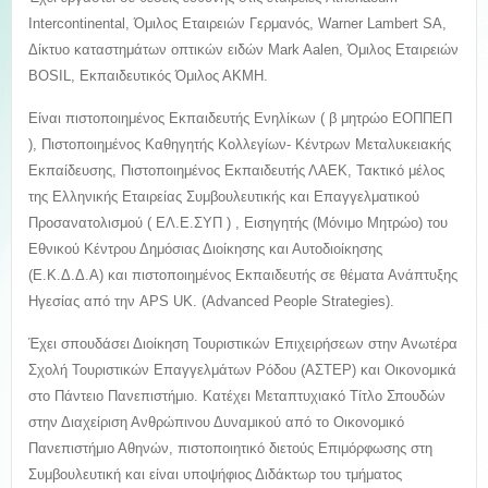
Intercontinental, Όμιλος Εταιρειών Γερμανός, Warner Lambert SA,
Δίκτυο καταστημάτων οπτικών ειδών Mark Aalen, Όμιλος Εταιρειών
BOSIL, Εκπαιδευτικός Όμιλος ΑΚΜΗ.
Είναι πιστοποιημένος Εκπαιδευτής Ενηλίκων ( β μητρώο ΕΟΠΠΕΠ
), Πιστοποιημένος Καθηγητής Κολλεγίων- Κέντρων Μεταλυκειακής
Εκπαίδευσης, Πιστοποιημένος Εκπαιδευτής ΛΑΕΚ, Τακτικό μέλος
της Ελληνικής Εταιρείας Συμβουλευτικής και Επαγγελματικού
Προσανατολισμού ( ΕΛ.Ε.ΣΥΠ ) , Εισηγητής (Μόνιμο Μητρώο) του
Εθνικού Κέντρου Δημόσιας Διοίκησης και Αυτοδιοίκησης
(Ε.Κ.Δ.Δ.Α) και πιστοποιημένος Εκπαιδευτής σε θέματα Ανάπτυξης
Ηγεσίας από την APS UK. (Advanced People Strategies).
Έχει σπουδάσει Διοίκηση Τουριστικών Επιχειρήσεων στην Ανωτέρα
Σχολή Τουριστικών Επαγγελμάτων Ρόδου (ΑΣΤΕΡ) και Οικονομικά
στο Πάντειο Πανεπιστήμιο. Κατέχει Μεταπτυχιακό Τίτλο Σπουδών
στην Διαχείριση Ανθρώπινου Δυναμικού από το Οικονομικό
Πανεπιστήμιο Αθηνών, πιστοποιητικό διετούς Επιμόρφωσης στη
Συμβουλευτική και είναι υποψήφιος Διδάκτωρ του τμήματος