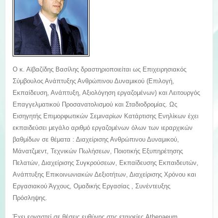
Ο κ. Αϊβαζίδης Βασίλης δραστηριοποιείται ως Επιχειρησιακός
Σύμβουλος Ανάπτυξης Ανθρώπινου Δυναμικού (Επιλογή,
Εκπαίδευση, Ανάπτυξη, Αξιολόγηση εργαζομένων) και Λειτουργός
Επαγγελματικού Προσανατολισμού και Σταδιοδρομίας. Ως
Εισηγητής Επιμορφωτικών Σεμιναρίων Κατάρτισης Ενηλίκων έχει
εκπαιδεύσει μεγάλο αριθμό εργαζομένων όλων των ιεραρχικών
βαθμίδων σε θέματα : Διαχείρισης Ανθρώπινου Δυναμικού,
Mάνατζμεντ, Τεχνικών Πωλήσεων, Ποιοτικής Εξυπηρέτησης
Πελατών, Διαχείρισης Συγκρούσεων, Εκπαίδευσης Εκπαιδευτών,
Ανάπτυξης Επικοινωνιακών Δεξιοτήτων, Διαχείρισης Χρόνου και
Εργασιακού Άγχους, Ομαδικής Εργασίας , Συνέντευξης
Πρόσληψης.
Έχει εργαστεί σε θέσεις ευθύνης στις εταιρείες Athenaeum