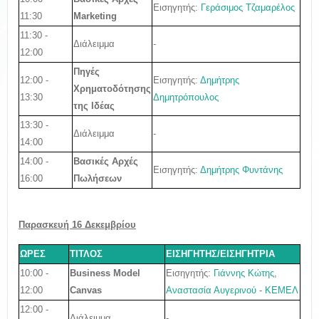
Εισηγητής:
Γεράσιμος Τζαμαρέλος
11:30
Marketing
11:30 -
Διάλειμμα
-
12:00
Πηγές
12:00 -
Εισηγητής:
Δημήτρης
Χρηματοδότησης
13:30
Δημητρόπουλος
της Ιδέας
13:30 -
Διάλειμμα
-
14:00
14:00 -
Βασικές Αρχές
Εισηγητής:
Δημήτρης Φυντάνης
16:00
Πωλήσεων
Παρασκευή 16
Δεκεμβρίου
ΩΡΕΣ
ΤΙΤΛΟΣ
ΕΙΣΗΓΗΤΗΣ/ΕΙΣΗΓΗΤΡΙΑ
10:00 -
Εισηγητής:
Γιάννης Κώτης
,
Business Model
12:00
Αναστασία Αυγερινού
-
ΚΕΜΕΛ
Canvas
12:00 -
Διάλειμμα
-