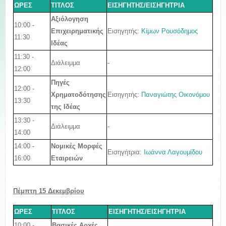
ΩΡΕΣ
ΤΙΤΛΟΣ
ΕΙΣΗΓΗΤΗΣ/ΕΙΣΗΓΗΤΡΙΑ
Αξιόλογηση
10:00 -
Εισηγητής
:
Κίμων Ρουσόδημος
Επιχειρηματικής
11:30
Ιδέας
11:30 -
Διάλειμμα
-
12:00
Πηγές
12:00 -
Εισηγητής
:
Παναγιώτης Οικονόμου
Χρηματοδότησης
13:30
της Ιδέας
13:30 -
Διάλειμμα
-
14:00
14:00 -
Νομικές Μορφές
Εισηγήτρια
:
Ιωάννα Λαγουμίδου
16:00
Εταιρειών
Πέμπτη
15
Δεκεμβρίου
ΩΡΕΣ
ΤΙΤΛΟΣ
ΕΙΣΗΓΗΤΗΣ/ΕΙΣΗΓΗΤΡΙΑ
10:00 -
Βασικές Αρχές