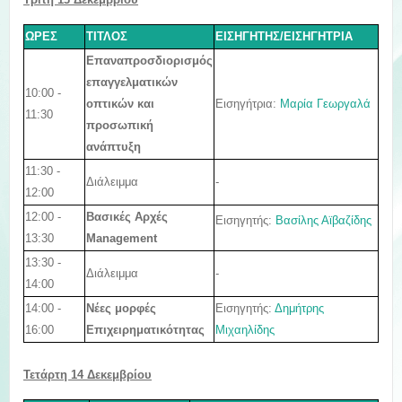
ΩΡΕΣ
ΤΙΤΛΟΣ
ΕΙΣΗΓΗΤΗΣ/ΕΙΣΗΓΗΤΡΙΑ
Επαναπροσδιορισμός
επαγγελματικών
10:00 -
Εισηγήτρια
:
Μαρία Γεωργαλά
οπτικών και
11:30
προσωπική
ανάπτυξη
11:30 -
Διάλειμμα
-
12:00
12:00 -
Βασικές Αρχές
Εισηγητής
:
Βασίλης Αϊβαζίδης
13:30
Management
13:30 -
Διάλειμμα
-
14:00
14:00 -
Εισηγητής:
Δημήτρης
Νέες μορφές
16:00
Μιχαηλίδης
Επιχειρηματικότητας
Τετάρτη 14 Δεκεμβρίου