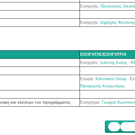
Εισηγητής:
Παναγιώτης Οικον
-
Εισηγητής:
Δημήτρης Φυντάνης
ΕΙΣΗΓΗΤΗΣ/ΕΙΣΗΓΗΤΡΙΑ
Εισηγητές:
Ιωάννης Κώτης
-
Κ
-
Εταιρία:
Kotronaros Group
- Ει
Παναγιώτης Κοτρωνάρος
-
Εισηγήτρια:
Γεωργία Κωνσταντ
ύνοψη και κλείσιμο του προγράμματος
Επόμ