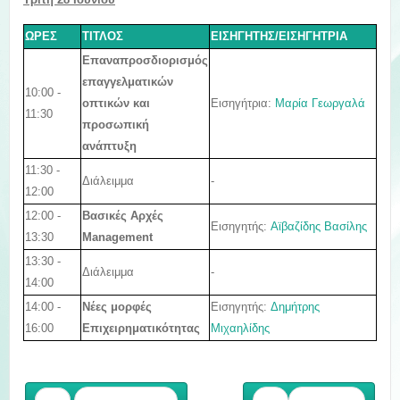
ΩΡΕΣ
ΤΙΤΛΟΣ
ΕΙΣΗΓΗΤΗΣ/ΕΙΣΗΓΗΤΡΙΑ
Επαναπροσδιορισμός
επαγγελματικών
10:00 -
Εισηγήτρια:
Μαρία Γεωργαλά
οπτικών και
11:30
προσωπική
ανάπτυξη
11:30 -
Διάλειμμα
-
12:00
12:00 -
Βασικές Αρχές
Εισηγητής:
Αϊβαζίδης Βασίλης
13:30
Management
13:30 -
Διάλειμμα
-
14:00
14:00 -
Εισηγητής:
Δημήτρης
Νέες μορφές
16:00
Μιχαηλίδης
Επιχειρηματικότητας