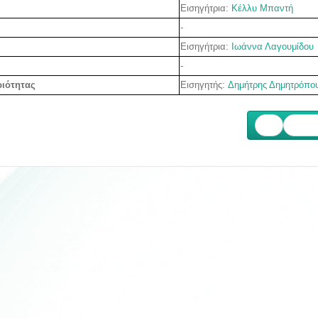
Ε
ισηγήτρια:
Κέλλυ Μπαντή
-
Εισηγήτρια:
Ιωάννα Λαγουμίδου
-
Εισηγητής:
Δ
ημήτρης Δημητρόπο
ριότητας
Επόμ