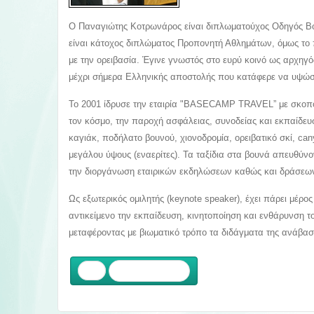
Ο Παναγιώτης Κοτρωνάρος είναι διπλωματούχος Οδηγός Βο
είναι κάτοχος διπλώματος Προπονητή Αθλημάτων, όμως το π
με την ορειβασία. Έγινε γνωστός στο ευρύ κοινό ως αρχηγό
μέχρι σήμερα Ελληνικής αποστολής που κατάφερε να υψώσε
Το 2001 ίδρυσε την εταιρία "BASECAMP TRAVEL” με σκοπό 
τον κόσμο, την παροχή ασφάλειας, συνοδείας και εκπαίδευ
καγιάκ, ποδήλατο βουνού, χιονοδρομία, ορειβατικό σκί, c
μεγάλου ύψους (εναερίτες). Τα ταξίδια στα βουνά απευθύνο
την διοργάνωση εταιρικών εκδηλώσεων καθώς και δράσεων χτ
Ως εξωτερικός ομιλητής (keynote speaker), έχει πάρει μέρο
αντικείμενο την εκπαίδευση, κινητοποίηση και ενθάρυνση 
μεταφέροντας με βιωματικό τρόπο τα διδάγματα της ανάβασ
Προηγούμενο