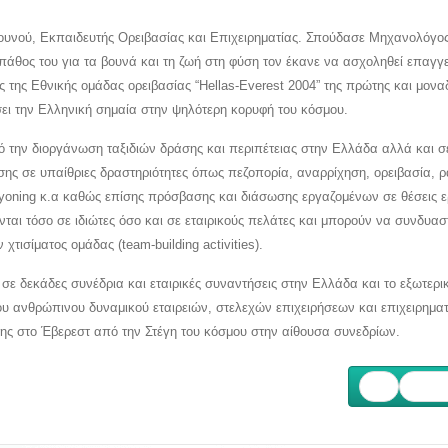
υνού, Εκπαιδευτής Ορειβασίας και Επιχειρηματίας. Σπούδασε Μηχανολόγος
άθος του για τα βουνά και τη ζωή στη φύση τον έκανε να ασχοληθεί επαγγ
ς της Εθνικής ομάδας ορειβασίας “Hellas-Everest 2004” της πρώτης και μονα
ι την Ελληνική σημαία στην ψηλότερη κορυφή του κόσμου.
την διοργάνωση ταξιδιών δράσης και περιπέτειας στην Ελλάδα αλλά και σ
σης σε υπαίθριες δραστηριότητες όπως πεζοπορία, αναρρίχηση, ορειβασία, ρ
anyoning κ.α καθώς επίσης πρόσβασης και διάσωσης εργαζομένων σε θέσεις 
νται τόσο σε ιδιώτες όσο και σε εταιρικούς πελάτες και μπορούν να συνδυασ
ισίματος ομάδας (team-building activities).
ς σε δεκάδες συνέδρια και εταιρικές συναντήσεις στην Ελλάδα και το εξωτερι
του ανθρώπινου δυναμικού εταιρειών, στελεχών επιχειρήσεων και επιχειρημα
ης στο Έβερεστ από την Στέγη του κόσμου στην αίθουσα συνεδρίων.
Επόμ