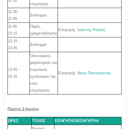
11:30
επιχείρηση
11:30 -
Διάλειμμα
-
11:45
11:45 -
Πηγές
Εισηγητής:
Ιωάννης Ρουκάς
13:15
χρηματοδότησης
13:15 -
Διάλειμμα
-
13:45
Οικονομικός,
φορολογικός και
13:45 -
λογιστικός
Εισηγητής:
Νίκος Παπαγιάννης
15:15
σχεδιασμός της
νέας
επιχείρησης
Πέμπτη 2 Ιουνίου
ΩΡΕΣ
ΤΙΤΛΟΣ
ΕΙΣΗΓΗΤΗΣ/ΕΙΣΗΓΗΤΡΙΑ
Βασικές