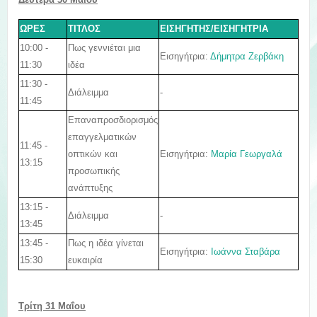
ΩΡΕΣ
ΤΙΤΛΟΣ
ΕΙΣΗΓΗΤΗΣ/ΕΙΣΗΓΗΤΡΙΑ
10:00 -
Πως γεννιέται μια
Εισηγήτρια:
Δήμητρα Ζερβάκη
11:30
ιδέα
11:30 -
Διάλειμμα
-
11:45
Επαναπροσδιορισμός
επαγγελματικών
11:45 -
Εισηγήτρια:
Μαρία Γεωργαλά
οπτικών και
13:15
προσωπικής
ανάπτυξης
13:15 -
Διάλειμμα
-
13:45
13:45 -
Πως η ιδέα γίνεται
Εισηγήτρια:
Ιωάννα Σταβάρα
15:30
ευκαιρία
Tρίτη 31 Μαΐου