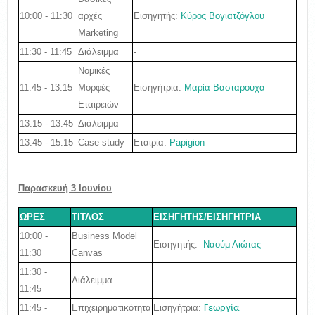
10:00 - 11:30
Εισηγητής:
Κύρος Βογιατζόγλου
αρχές
Marketing
11:30 - 11:45
Διάλειμμα
-
Νομικές
11:45 - 13:15
Εισηγήτρια:
Μαρία Βασταρούχα
Μορφές
Εταιρειών
13:15 - 13:45
Διάλειμμα
-
13:45 - 15:15
Εταιρία:
Papigion
Case study
Παρασκευή 3 Ιουνίου
ΩΡΕΣ
ΤΙΤΛΟΣ
ΕΙΣΗΓΗΤΗΣ/ΕΙΣΗΓΗΤΡΙΑ
10:00 -
Business Model
Εισηγητής:
Ναούμ Λιώτας
11:30
Canvas
11:30 -
Διάλειμμα
-
11:45
11:45 -
Εισηγήτρια
:
Επιχειρηματικότητα
Γεωργία