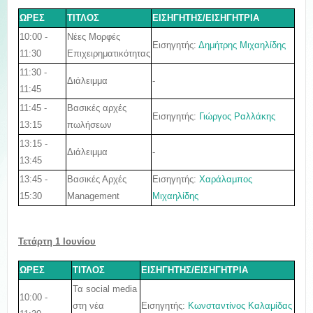
ΩΡΕΣ
ΤΙΤΛΟΣ
ΕΙΣΗΓΗΤΗΣ/ΕΙΣΗΓΗΤΡΙΑ
10:00 -
Νέες Μορφές
Εισηγητής:
Δημήτρης Μιχαηλίδης
11:30
Επιχειρηματικότητας
11:30 -
Διάλειμμα
-
11:45
11:45 -
Βασικές αρχές
Εισηγητής:
Γιώργος Ραλλάκης
13:15
πωλήσεων
13:15 -
Διάλειμμα
-
13:45
13:45 -
Εισηγητής:
Χαράλαμπος
Βασικές Αρχές
15:30
Μιχαηλίδης
Management
Τετάρτη 1 Ιουνίου
ΩΡΕΣ
ΤΙΤΛΟΣ
ΕΙΣΗΓΗΤΗΣ/ΕΙΣΗΓΗΤΡΙΑ
Τα social media
10:00 -
Εισηγητής:
Κωνσταντίνος Καλαμίδας
στη νέα