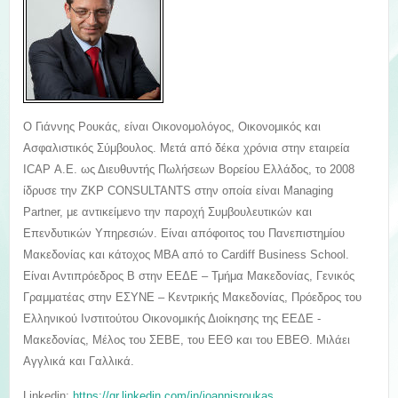
Ο Γιάννης Ρουκάς, είναι Οικονομολόγος, Οικονομικός και
Ασφαλιστικός Σύμβουλος. Μετά από δέκα χρόνια στην εταιρεία
ICAP Α.Ε. ως Διευθυντής Πωλήσεων Βορείου Ελλάδος, το 2008
ίδρυσε την ZKP CONSULTANTS στην οποία είναι Managing
Partner, με αντικείμενο την παροχή Συμβουλευτικών και
Επενδυτικών Υπηρεσιών. Είναι απόφοιτος του Πανεπιστημίου
Μακεδονίας και κάτοχος MBA από το Cardiff Business School.
Είναι Αντιπρόεδρος Β στην ΕΕΔΕ – Τμήμα Μακεδονίας, Γενικός
Γραμματέας στην ΕΣΥΝΕ – Κεντρικής Μακεδονίας, Πρόεδρος του
Ελληνικού Ινστιτούτου Οικονομικής Διοίκησης της ΕΕΔΕ -
Μακεδονίας, Μέλος του ΣΕΒΕ, του ΕΕΘ και του ΕΒΕΘ. Μιλάει
Αγγλικά και Γαλλικά.
Linkedin:
https://gr.linkedin.com/in/ioannisroukas