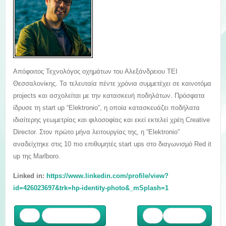
Απόφοιτος Τεχνολόγος οχημάτων του Αλεξάνδρειου ΤΕΙ
Θεσσαλονίκης. Τα τελευταία πέντε χρόνια συμμετέχει σε καινοτόμα
projects και ασχολείται με την κατασκευή ποδηλάτων. Πρόσφατα
ίδρυσε τη start up “Elektronio”, η οποία κατασκευάζει ποδήλατα
ιδιαίτερης γεωμετρίας και φιλοσοφίας και εκεί εκτελεί χρέη Creative
Director. Στον πρώτο μήνα λειτουργίας της, η “Elektronio”
αναδείχτηκε στις 10 πιο επιθυμητές start ups στο διαγωνισμό Red it
up της Marlboro.
Linked in:
https://www.linkedin.com/profile/view?
id=426023697&trk=hp-identity-photo&_mSplash=1
Προηγούμενο
Επόμενο