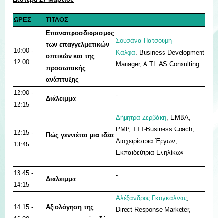
ΩΡΕΣ
ΤΙΤΛΟΣ
Επαναπροσδιορισμός
Σουσάνα Πατσούμη-
των επαγγελματικών
10:00 -
Κάλφα
, Business Development
οπτικών και της
12:00
Manager, A.TL.AS Consulting
προσωπικής
ανάπτυξης
12:00 -
-
Διάλειμμα
12:15
Δήμητρα Ζερβάκη
, EMBA,
PMP, TTT-Business Coach,
12:15 -
Πώς γεννιέται μια ιδέα
Διαχειρίστρια Έργων,
13:45
Εκπαιδεύτρια Ενηλίκων
13:45 -
-
Διάλειμμα
14:15
Αλέξανδρος Γκαγκαλνάς
,
14:15 -
Αξιολόγηση της
Direct Response Marketer,