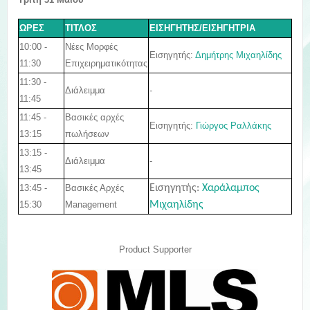
ΩΡΕΣ
ΤΙΤΛΟΣ
ΕΙΣΗΓΗΤΗΣ/ΕΙΣΗΓΗΤΡΙΑ
10:00 -
Νέες Μορφές
Εισηγητής:
Δημήτρης Μιχαηλίδης
11:30
Επιχειρηματικότητας
11:30 -
Διάλειμμα
-
11:45
11:45 -
Βασικές αρχές
Εισηγητής:
Γιώργος Ραλλάκης
13:15
πωλήσεων
13:15 -
Διάλειμμα
-
13:45
13:45 -
Εισηγητής:
Χαράλαμπος
Βασικές Αρχές
15:30
Μιχαηλίδης
Management
Product Supporter