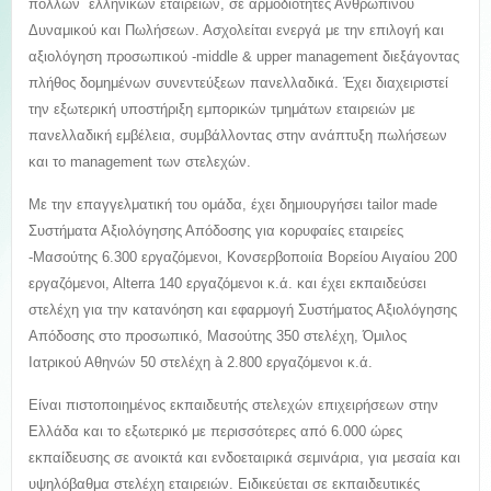
πολλών ελληνικών εταιρειών, σε αρμοδιότητες Ανθρώπινου
Δυναμικού και Πωλήσεων. Ασχολείται ενεργά με την επιλογή και
αξιολόγηση προσωπικού -middle & upper management διεξάγοντας
πλήθος δομημένων συνεντεύξεων πανελλαδικά. Έχει διαχειριστεί
την εξωτερική υποστήριξη εμπορικών τμημάτων εταιρειών με
πανελλαδική εμβέλεια, συμβάλλοντας στην ανάπτυξη πωλήσεων
και το management των στελεχών.
Με την επαγγελματική του ομάδα, έχει δημιουργήσει tailor made
Συστήματα Αξιολόγησης Απόδοσης για κορυφαίες εταιρείες
-Μασούτης 6.300 εργαζόμενοι, Κονσερβοποιία Βορείου Αιγαίου 200
εργαζόμενοι, Αlterra 140 εργαζόμενοι κ.ά. και έχει εκπαιδεύσει
στελέχη για την κατανόηση και εφαρμογή Συστήματος Αξιολόγησης
Απόδοσης στο προσωπικό, Μασούτης 350 στελέχη, Όμιλος
Ιατρικού Αθηνών 50 στελέχη à 2.800 εργαζόμενοι κ.ά.
Είναι πιστοποιημένος εκπαιδευτής στελεχών επιχειρήσεων στην
Ελλάδα και το εξωτερικό με περισσότερες από 6.000 ώρες
εκπαίδευσης σε ανοικτά και ενδοεταιρικά σεμινάρια, για μεσαία και
υψηλόβαθμα στελέχη εταιρειών. Ειδικεύεται σε εκπαιδευτικές