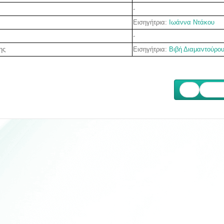
-
Εισηγήτρια
:
Ιωάννα Ντάκου
-
Εισηγήτρια
:
Βιβή Διαμαντούρο
ης
Επόμ